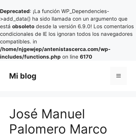
Deprecated
: ¡La función WP_Dependencies-
>add_data() ha sido llamada con un argumento que
está
obsoleto
desde la versión 6.9.0! Los comentarios
condicionales de IE los ignoran todos los navegadores
compatibles. in
/home/njgewjep/antenistascerca.com/wp-
includes/functions.php
on line
6170
Saltar
al
Mi blog
Menú
contenido
José Manuel
Palomero Marco