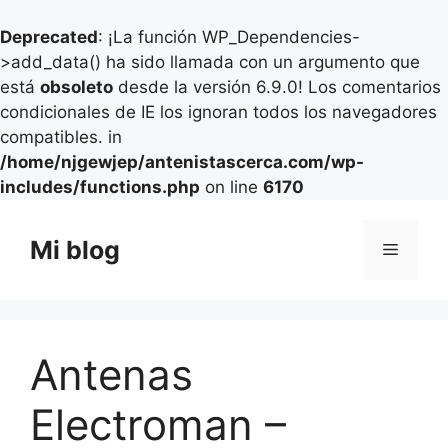
Deprecated
: ¡La función WP_Dependencies-
>add_data() ha sido llamada con un argumento que
está
obsoleto
desde la versión 6.9.0! Los comentarios
condicionales de IE los ignoran todos los navegadores
compatibles. in
/home/njgewjep/antenistascerca.com/wp-
includes/functions.php
on line
6170
Saltar
al
Mi blog
Menú
contenido
Antenas
Electroman –