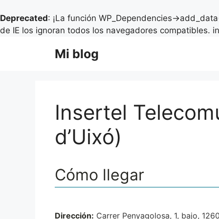
Deprecated
: ¡La función WP_Dependencies->add_data(
de IE los ignoran todos los navegadores compatibles. i
Saltar
Mi blog
al
contenido
Insertel Telecomu
d’Uixó)
Cómo llegar
Dirección:
Carrer Penyagolosa, 1, bajo, 1260