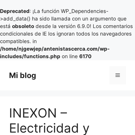
Deprecated
: ¡La función WP_Dependencies-
>add_data() ha sido llamada con un argumento que
está
obsoleto
desde la versión 6.9.0! Los comentarios
condicionales de IE los ignoran todos los navegadores
compatibles. in
/home/njgewjep/antenistascerca.com/wp-
includes/functions.php
on line
6170
Saltar
al
Mi blog
Menú
contenido
INEXON –
Electricidad y