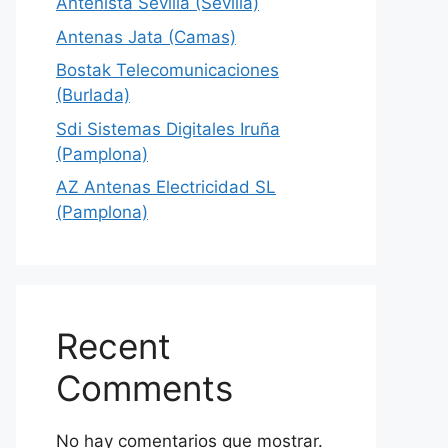
Antenista Sevilla (Sevilla)
Antenas Jata (Camas)
Bostak Telecomunicaciones
(Burlada)
Sdi Sistemas Digitales Iruña
(Pamplona)
AZ Antenas Electricidad SL
(Pamplona)
Recent
Comments
No hay comentarios que mostrar.