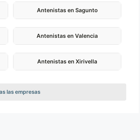
Antenistas en Sagunto
Antenistas en Valencia
Antenistas en Xirivella
as las empresas