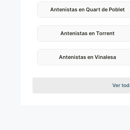
Antenistas en Quart de Poblet
Antenistas en Torrent
Antenistas en Vinalesa
Ver tod