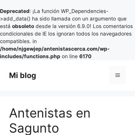
Deprecated
: ¡La función WP_Dependencies-
>add_data() ha sido llamada con un argumento que
está
obsoleto
desde la versión 6.9.0! Los comentarios
condicionales de IE los ignoran todos los navegadores
compatibles. in
/home/njgewjep/antenistascerca.com/wp-
includes/functions.php
on line
6170
Saltar
al
Mi blog
Menú
contenido
Antenistas en
Sagunto