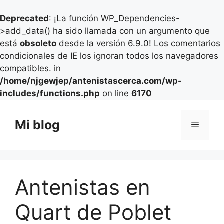
Deprecated
: ¡La función WP_Dependencies-
>add_data() ha sido llamada con un argumento que
está
obsoleto
desde la versión 6.9.0! Los comentarios
condicionales de IE los ignoran todos los navegadores
compatibles. in
/home/njgewjep/antenistascerca.com/wp-
includes/functions.php
on line
6170
Saltar
al
Mi blog
Menú
contenido
Antenistas en
Quart de Poblet