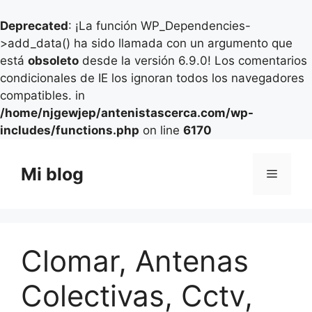
Deprecated
: ¡La función WP_Dependencies-
>add_data() ha sido llamada con un argumento que
está
obsoleto
desde la versión 6.9.0! Los comentarios
condicionales de IE los ignoran todos los navegadores
compatibles. in
/home/njgewjep/antenistascerca.com/wp-
includes/functions.php
on line
6170
Saltar
al
Mi blog
Menú
contenido
Clomar, Antenas
Colectivas, Cctv,