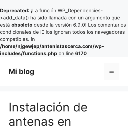
Deprecated
: ¡La función WP_Dependencies-
>add_data() ha sido llamada con un argumento que
está
obsoleto
desde la versión 6.9.0! Los comentarios
condicionales de IE los ignoran todos los navegadores
compatibles. in
/home/njgewjep/antenistascerca.com/wp-
includes/functions.php
on line
6170
Saltar
al
Mi blog
Menú
contenido
Instalación de
antenas en