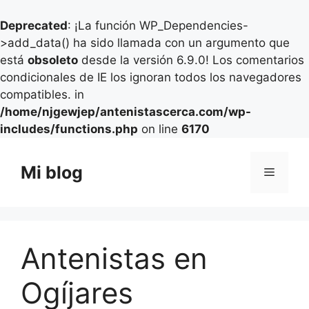
Deprecated
: ¡La función WP_Dependencies-
>add_data() ha sido llamada con un argumento que
está
obsoleto
desde la versión 6.9.0! Los comentarios
condicionales de IE los ignoran todos los navegadores
compatibles. in
/home/njgewjep/antenistascerca.com/wp-
includes/functions.php
on line
6170
Saltar
al
Mi blog
Menú
contenido
Antenistas en
Ogíjares