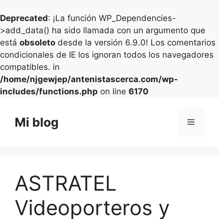
Deprecated
: ¡La función WP_Dependencies-
>add_data() ha sido llamada con un argumento que
está
obsoleto
desde la versión 6.9.0! Los comentarios
condicionales de IE los ignoran todos los navegadores
compatibles. in
/home/njgewjep/antenistascerca.com/wp-
includes/functions.php
on line
6170
Saltar
al
Mi blog
Menú
contenido
ASTRATEL
Videoporteros y