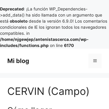
Deprecated
: ¡La función WP_Dependencies-
>add_data() ha sido llamada con un argumento que
está
obsoleto
desde la versión 6.9.0! Los comentarios
condicionales de IE los ignoran todos los navegadores
compatibles. in
/home/njgewjep/antenistascerca.com/wp-
includes/functions.php
on line
6170
Saltar
al
Mi blog
Menú
contenido
CERVIN (Campo)