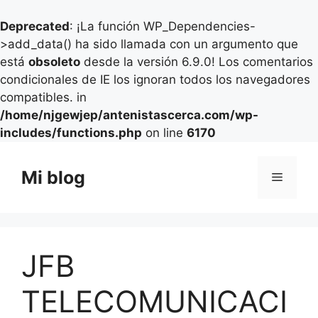
Deprecated
: ¡La función WP_Dependencies-
>add_data() ha sido llamada con un argumento que
está
obsoleto
desde la versión 6.9.0! Los comentarios
condicionales de IE los ignoran todos los navegadores
compatibles. in
/home/njgewjep/antenistascerca.com/wp-
includes/functions.php
on line
6170
Saltar
al
Mi blog
Menú
contenido
JFB
TELECOMUNICACI