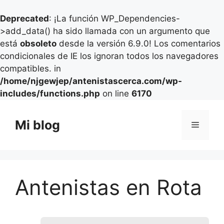
Deprecated
: ¡La función WP_Dependencies-
>add_data() ha sido llamada con un argumento que
está
obsoleto
desde la versión 6.9.0! Los comentarios
condicionales de IE los ignoran todos los navegadores
compatibles. in
/home/njgewjep/antenistascerca.com/wp-
includes/functions.php
on line
6170
Saltar
al
Mi blog
Menú
contenido
Antenistas en Rota