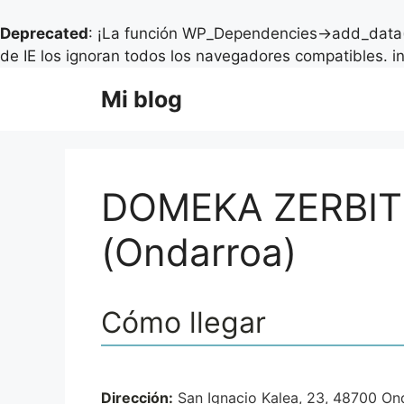
Deprecated
: ¡La función WP_Dependencies->add_data(
de IE los ignoran todos los navegadores compatibles. i
Saltar
Mi blog
al
contenido
DOMEKA ZERBIT
(Ondarroa)
Cómo llegar
Dirección:
San Ignacio Kalea, 23, 48700 Ond