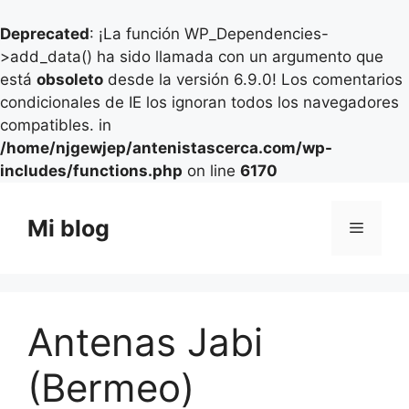
Deprecated
: ¡La función WP_Dependencies-
>add_data() ha sido llamada con un argumento que
está
obsoleto
desde la versión 6.9.0! Los comentarios
condicionales de IE los ignoran todos los navegadores
compatibles. in
/home/njgewjep/antenistascerca.com/wp-
includes/functions.php
on line
6170
Saltar
al
Mi blog
Menú
contenido
Antenas Jabi
(Bermeo)