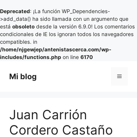
Deprecated
: ¡La función WP_Dependencies-
>add_data() ha sido llamada con un argumento que
está
obsoleto
desde la versión 6.9.0! Los comentarios
condicionales de IE los ignoran todos los navegadores
compatibles. in
/home/njgewjep/antenistascerca.com/wp-
includes/functions.php
on line
6170
Saltar
al
Mi blog
Menú
contenido
Juan Carrión
Cordero Castaño