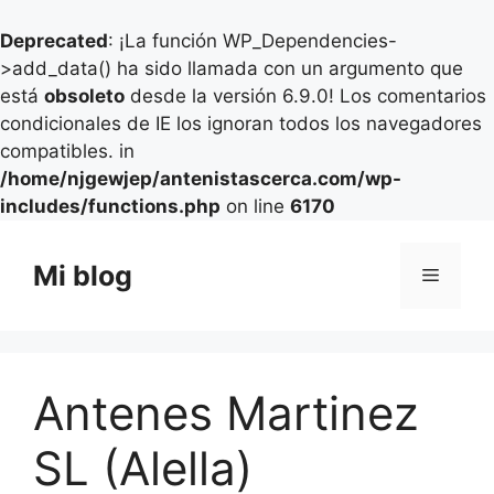
Deprecated
: ¡La función WP_Dependencies-
>add_data() ha sido llamada con un argumento que
está
obsoleto
desde la versión 6.9.0! Los comentarios
condicionales de IE los ignoran todos los navegadores
compatibles. in
/home/njgewjep/antenistascerca.com/wp-
includes/functions.php
on line
6170
Saltar
al
Mi blog
Menú
contenido
Antenes Martinez
SL (Alella)