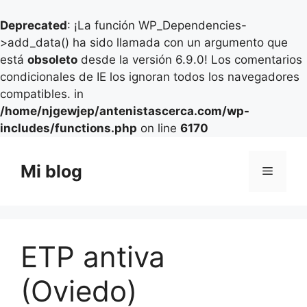
Deprecated
: ¡La función WP_Dependencies-
>add_data() ha sido llamada con un argumento que
está
obsoleto
desde la versión 6.9.0! Los comentarios
condicionales de IE los ignoran todos los navegadores
compatibles. in
/home/njgewjep/antenistascerca.com/wp-
includes/functions.php
on line
6170
Saltar
al
Mi blog
Menú
contenido
ETP antiva
(Oviedo)