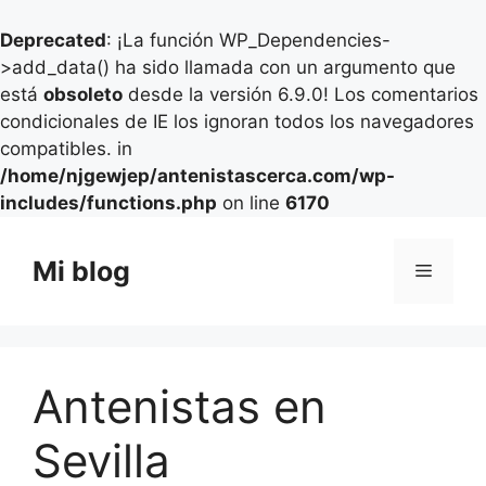
Deprecated
: ¡La función WP_Dependencies-
>add_data() ha sido llamada con un argumento que
está
obsoleto
desde la versión 6.9.0! Los comentarios
condicionales de IE los ignoran todos los navegadores
compatibles. in
/home/njgewjep/antenistascerca.com/wp-
includes/functions.php
on line
6170
Saltar
al
Mi blog
Menú
contenido
Antenistas en
Sevilla