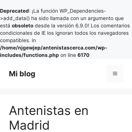
Deprecated
: ¡La función WP_Dependencies-
>add_data() ha sido llamada con un argumento que
está
obsoleto
desde la versión 6.9.0! Los comentarios
condicionales de IE los ignoran todos los navegadores
compatibles. in
/home/njgewjep/antenistascerca.com/wp-
includes/functions.php
on line
6170
Saltar
al
Mi blog
Menú
contenido
Antenistas en
Madrid