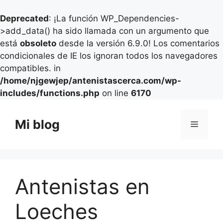
Deprecated
: ¡La función WP_Dependencies-
>add_data() ha sido llamada con un argumento que
está
obsoleto
desde la versión 6.9.0! Los comentarios
condicionales de IE los ignoran todos los navegadores
compatibles. in
/home/njgewjep/antenistascerca.com/wp-
includes/functions.php
on line
6170
Saltar
al
Mi blog
Menú
contenido
Antenistas en
Loeches