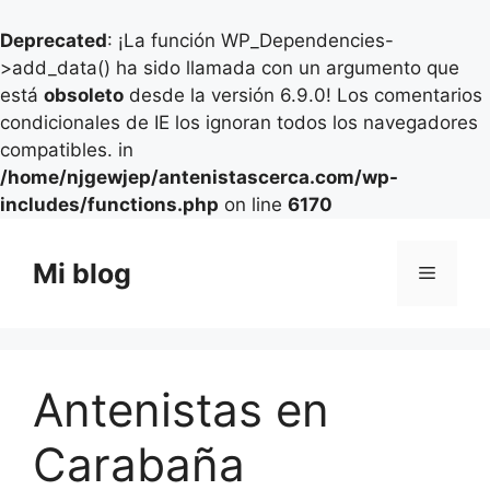
Deprecated
: ¡La función WP_Dependencies-
>add_data() ha sido llamada con un argumento que
está
obsoleto
desde la versión 6.9.0! Los comentarios
condicionales de IE los ignoran todos los navegadores
compatibles. in
/home/njgewjep/antenistascerca.com/wp-
includes/functions.php
on line
6170
Saltar
al
Mi blog
Menú
contenido
Antenistas en
Carabaña