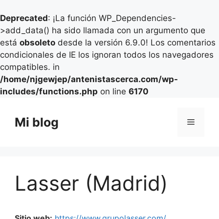
Deprecated
: ¡La función WP_Dependencies-
>add_data() ha sido llamada con un argumento que
está
obsoleto
desde la versión 6.9.0! Los comentarios
condicionales de IE los ignoran todos los navegadores
compatibles. in
/home/njgewjep/antenistascerca.com/wp-
includes/functions.php
on line
6170
Saltar
al
Mi blog
Menú
contenido
Lasser (Madrid)
Sitio web:
https://www.grupolasser.com/