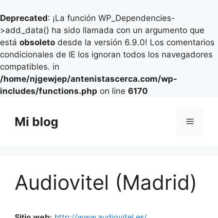
Deprecated
: ¡La función WP_Dependencies-
>add_data() ha sido llamada con un argumento que
está
obsoleto
desde la versión 6.9.0! Los comentarios
condicionales de IE los ignoran todos los navegadores
compatibles. in
/home/njgewjep/antenistascerca.com/wp-
includes/functions.php
on line
6170
Saltar
al
Mi blog
Menú
contenido
Audiovitel (Madrid)
Sitio web:
http://www.audiovitel.es/