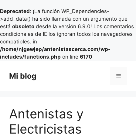
Deprecated
: ¡La función WP_Dependencies-
>add_data() ha sido llamada con un argumento que
está
obsoleto
desde la versión 6.9.0! Los comentarios
condicionales de IE los ignoran todos los navegadores
compatibles. in
/home/njgewjep/antenistascerca.com/wp-
includes/functions.php
on line
6170
Saltar
al
Mi blog
Menú
contenido
Antenistas y
Electricistas