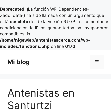
Deprecated
: ¡La función WP_Dependencies-
>add_data() ha sido llamada con un argumento que
está
obsoleto
desde la versión 6.9.0! Los comentarios
condicionales de IE los ignoran todos los navegadores
compatibles. in
/home/njgewjep/antenistascerca.com/wp-
includes/functions.php
on line
6170
Saltar
al
Mi blog
Menú
contenido
Antenistas en
Santurtzi