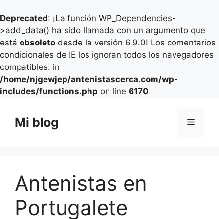
Deprecated
: ¡La función WP_Dependencies-
>add_data() ha sido llamada con un argumento que
está
obsoleto
desde la versión 6.9.0! Los comentarios
condicionales de IE los ignoran todos los navegadores
compatibles. in
/home/njgewjep/antenistascerca.com/wp-
includes/functions.php
on line
6170
Saltar
al
Mi blog
Menú
contenido
Antenistas en
Portugalete