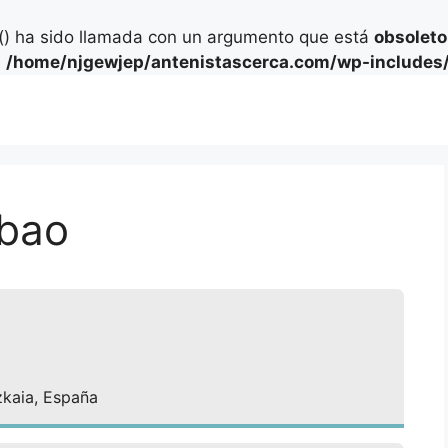
) ha sido llamada con un argumento que está
obsoleto
n
/home/njgewjep/antenistascerca.com/wp-includes/
lbao
izkaia, España