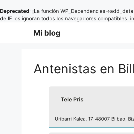
Deprecated
: ¡La función WP_Dependencies->add_data(
de IE los ignoran todos los navegadores compatibles. i
Saltar
Mi blog
al
contenido
Antenistas en Bi
Tele Pris
Uribarri Kalea, 17, 48007 Bilbao, B