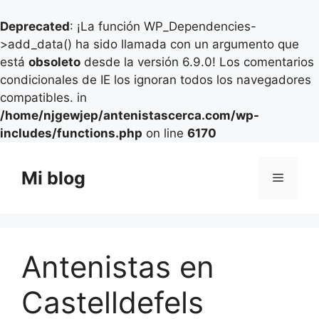
Deprecated
: ¡La función WP_Dependencies-
>add_data() ha sido llamada con un argumento que
está
obsoleto
desde la versión 6.9.0! Los comentarios
condicionales de IE los ignoran todos los navegadores
compatibles. in
/home/njgewjep/antenistascerca.com/wp-
includes/functions.php
on line
6170
Saltar
al
Mi blog
Menú
contenido
Antenistas en
Castelldefels