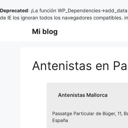
Deprecated
: ¡La función WP_Dependencies->add_data(
de IE los ignoran todos los navegadores compatibles. i
Saltar
Mi blog
al
contenido
Antenistas en P
Antenistas Mallorca
Passatge Particular de Búger, 11, B
España