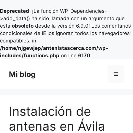
Deprecated
: ¡La función WP_Dependencies-
>add_data() ha sido llamada con un argumento que
está
obsoleto
desde la versión 6.9.0! Los comentarios
condicionales de IE los ignoran todos los navegadores
compatibles. in
/home/njgewjep/antenistascerca.com/wp-
includes/functions.php
on line
6170
Saltar
al
Mi blog
Menú
contenido
Instalación de
antenas en Ávila