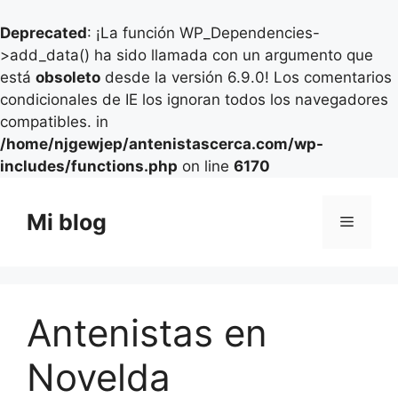
Deprecated
: ¡La función WP_Dependencies-
>add_data() ha sido llamada con un argumento que
está
obsoleto
desde la versión 6.9.0! Los comentarios
condicionales de IE los ignoran todos los navegadores
compatibles. in
/home/njgewjep/antenistascerca.com/wp-
includes/functions.php
on line
6170
Saltar
al
Mi blog
Menú
contenido
Antenistas en
Novelda