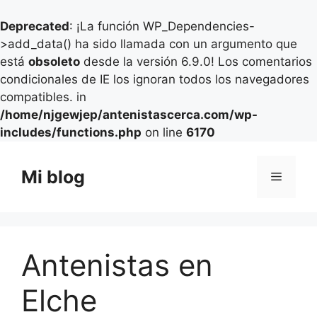
Deprecated
: ¡La función WP_Dependencies-
>add_data() ha sido llamada con un argumento que
está
obsoleto
desde la versión 6.9.0! Los comentarios
condicionales de IE los ignoran todos los navegadores
compatibles. in
/home/njgewjep/antenistascerca.com/wp-
includes/functions.php
on line
6170
Saltar
al
Mi blog
Menú
contenido
Antenistas en
Elche