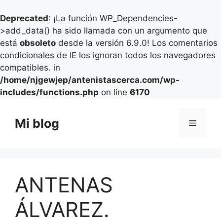
Deprecated
: ¡La función WP_Dependencies-
>add_data() ha sido llamada con un argumento que
está
obsoleto
desde la versión 6.9.0! Los comentarios
condicionales de IE los ignoran todos los navegadores
compatibles. in
/home/njgewjep/antenistascerca.com/wp-
includes/functions.php
on line
6170
Saltar
al
Mi blog
Menú
contenido
ANTENAS
ÁLVAREZ.